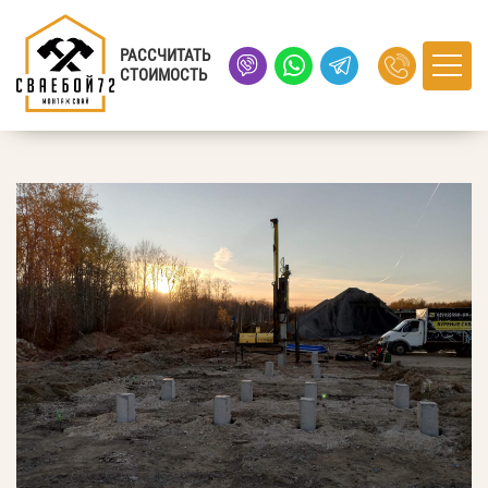
Главная
›
Портфолио
› село Утяшево, Тюменская область
РАССЧИТАТЬ
СТОИМОСТЬ
село Утяшево, Тюменская область