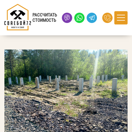
Главная
›
Портфолио
› село Тюнево, Тюменская область
РАССЧИТАТЬ
СТОИМОСТЬ
село Тюнево, Тюменская область