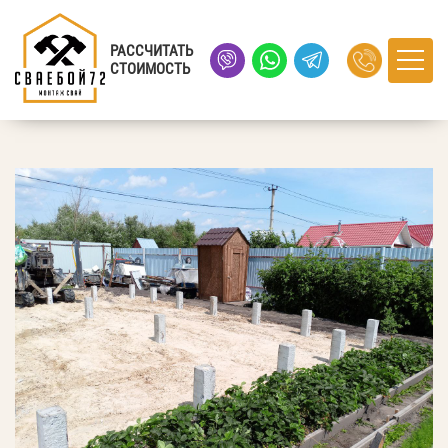
Главная
›
Портфолио
› село Чикча, Тюменская область
РАССЧИТАТЬ
СТОИМОСТЬ
село Чикча, Тюменская область