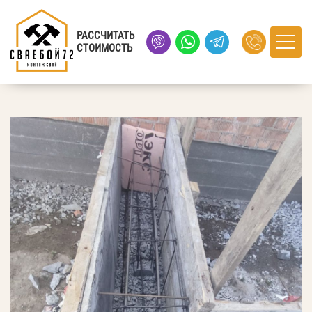
Главная
›
Портфолио
› мкр Казарово, город Тюмень
РАССЧИТАТЬ
СТОИМОСТЬ
мкр Казарово, город Тюмень