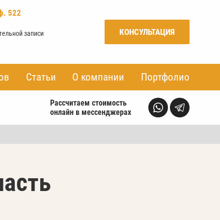
ф. 522
КОНСУЛЬТАЦИЯ
ительной записи
ов
ов
Статьи
Статьи
О компании
О компании
Портфолио
Портфолио
Рассчитаем стоимость
онлайн в мессенджерах
ласть