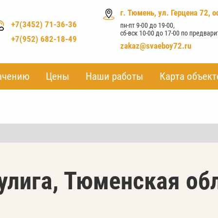
г. Тюмень, ул. Герцена 72, о
+7(3452) 71-36-36
пн-пт 9-00 до 19-00,
сб-вск 10-00 до 17-00 по предвар
+7(952) 682-18-49
zakaz@svaeboy72.ru
ачению
ачению
Цены
Цены
Наши работы
Наши работы
Карта объект
Карта объект
улига, Тюменская об