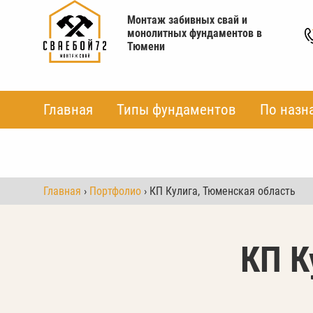
Монтаж забивных свай и
монолитных фундаментов в
Тюмени
Главная
Главная
Типы фундаментов
Типы фундаментов
По назн
По назн
Главная
›
Портфолио
› КП Кулига, Тюменская область
КП К