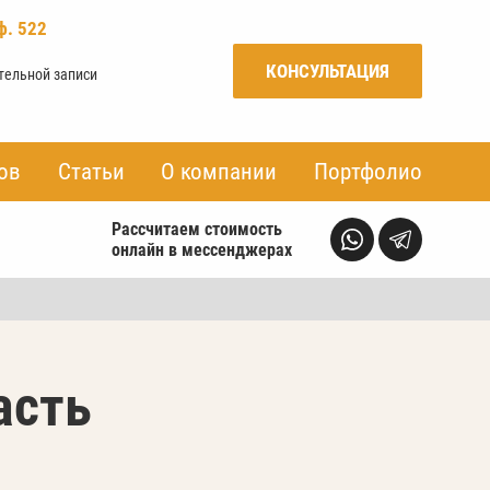
ф. 522
КОНСУЛЬТАЦИЯ
ительной записи
ов
ов
Статьи
Статьи
О компании
О компании
Портфолио
Портфолио
Рассчитаем стоимость
онлайн в мессенджерах
асть