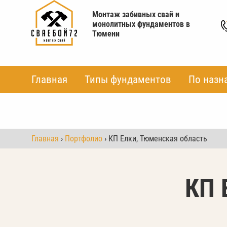
Монтаж забивных свай и
монолитных фундаментов в
Тюмени
Главная
Главная
Типы фундаментов
Типы фундаментов
По назн
По назн
Главная
›
Портфолио
› КП Елки, Тюменская область
КП 