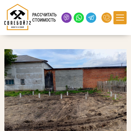
Главная
›
Портфолио
› г. Талица
РАССЧИТАТЬ
СТОИМОСТЬ
г. Талица